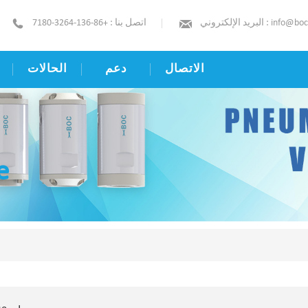
info@boc-pinchval
اتصل بنا : +86-136-3264-7180
الاتصال
دعم
الحالات
e