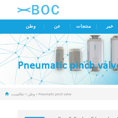
خبر
منتجات
عن
وطن
Pneumatic pinch valv
Pneumatic pinch valve
>
وطن
>
تغاليست