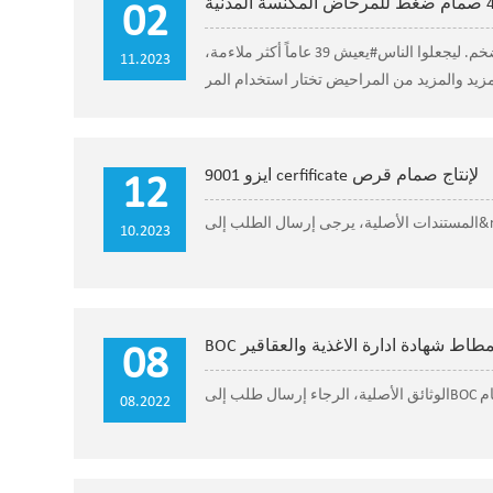
02
السوق المدني يقترح المراحيض الكهربائية في الصينإن الصين دولة ذات تعداد سكاني ضخم. ليجعلوا الناس#يعيش 39 عاماً أكثر ملاءمة،
11.2023
أيزو 9001 cerfificate لإنتاج صمام قرص
12
10.2023
طاط شهادة ادارة الاغذية والعقاقير
08
رصة صمام
08.2022