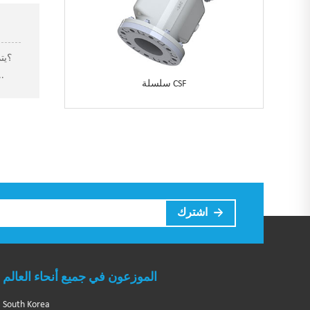
فراغ لضخ البراز في خزان النفايات.
سلسلة CSF
الموزعون في جميع أنحاء العالم
South Korea