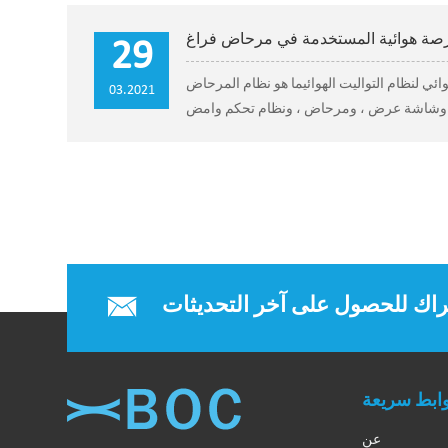
صة هوائية المستخدمة في مرحاض فراغ
29
يت الهوائيما هو نظام المرحاض vaccum؟يتم التحكم في نظام مرحاض فراغ بواسطة وحدة ذكية لتوليد
03.2021
راك للحصول على آخر التحديثات
ابط سريعة
عن