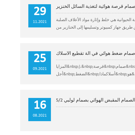
مام قرصة هوائية لتغذية السائل الخنزير
29
ة الحيوانية هي خلط وإثارة مواد الأعلاف الصلبة
11.2021
مام ضغط هوائي في آلة تقطيع الأسلاك
25
المزايا&nbsp;).&nbsp;قرصة&nbsp;صمام&nbsp;أنتكون&nbsp;المستخدمة&nbsp;في&nbsp;تقطيع السبل&nbsp;آلة&nbsp;من
09.2021
أجل&nbsp;الضغط&nbsp;أسلاكماذا&nbsp;هو&nbsp;أن&nbsp;تقطيع السبل&nbsp;آلة؟آلة تقطعت بهم السبل هي نوع من المعدات
الميكانيكية الم...
16
08.2021