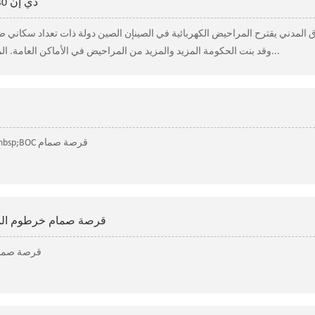
دي إن 40 صمام ضغط للمرحاض المكنسة المدنية
وقد بنت الحكومة المزيد والمزيد من المراحيض في الأماكن العامة. المزيد والمزيد من المراحيض تختار استخدام المر...
المستندات الأصلية، يرجى إرسال الطلب إلى&nbsp;BOC قرصة صمام
BOC قرصة صمام خرطوم الم
الوثائق الأصلية، الرجاء إرسال طلب إلىBOC ق