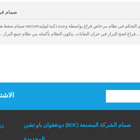
صمام قر
صمام ضغط هوائي لنظام التوال
 يتكون النظام بأكمله من نظام جمع البراز ، وشاشة عرض ، ومرحاض ، ونظام تحكم وامض,....
الاشت
دونغقوان باو تشن (BOC) صمام الشركة المصنعة
رو
المحدودة.