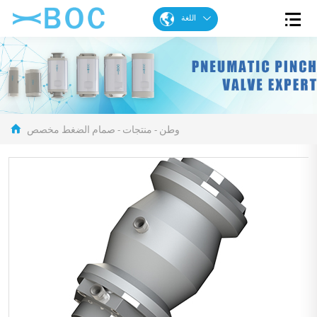
اللغة
الإنكليزية
الفرنسية
الإسبانية
البرتغالية
وطن
-
منتجات
-
صمام الضغط مخصص
العربية
الألمانية
Chinese