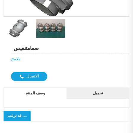
صمامتنفيس
ملامح
الاتصال
تحميل
وصف المنتج
قد ترغب......